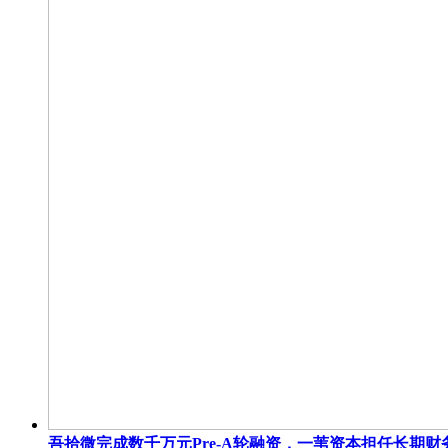
吾拾微完成数千万元Pre-A轮融资，一苇资本担任长期财务顾问