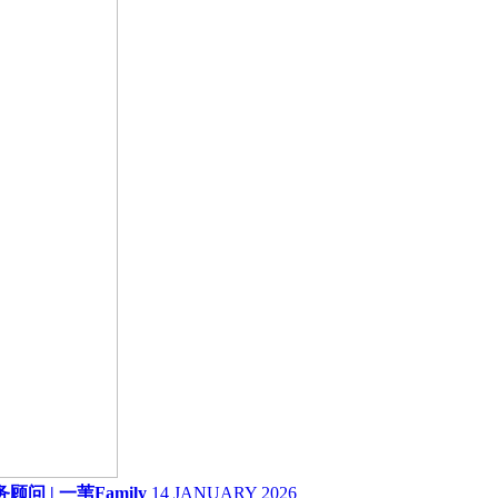
 | 一苇Family
14 JANUARY 2026